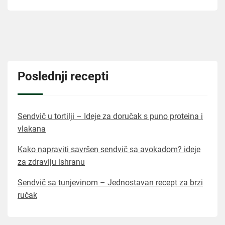
Poslednji recepti
Sendvič u tortilji – Ideje za doručak s puno proteina i
vlakana
Kako napraviti savršen sendvič sa avokadom? ideje
za zdraviju ishranu
Sendvič sa tunjevinom – Jednostavan recept za brzi
ručak