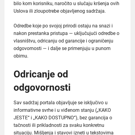
bilo kom korisniku, naročito u slučaju kršenja ovih
Uslova ili zloupotrebe objavljenog sadržaja.
Odredbe koje po svojoj prirodi ostaju na snazi i
nakon prestanka pristupa — uključujući odredbe o
vlasništvu, odricanju od garancije i ograničenju
odgovornosti — i dalje se primenjuju u punom
obimu.
Odricanje od
odgovornosti
Sav sadržaj portala objavljuje se isključivo u
informativne svrhe i u viđenom stanju („KAKO
JESTE“ i „KAKO DOSTUPNO“), bez garancija o
tačnosti ili prikladnosti za svaku konkretnu
situaciju. Mišljenja i stavovi izneti u tekstovima