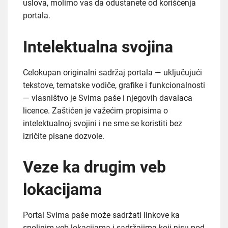
uslova, molimo vas da odustanete od korišćenja
portala.
Intelektualna svojina
Celokupan originalni sadržaj portala — uključujući
tekstove, tematske vodiče, grafike i funkcionalnosti
— vlasništvo je Svima paše i njegovih davalaca
licence. Zaštićen je važećim propisima o
intelektualnoj svojini i ne sme se koristiti bez
izričite pisane dozvole.
Veze ka drugim veb
lokacijama
Portal Svima paše može sadržati linkove ka
spoljnim veb lokacijama i sadržajima koji nisu pod