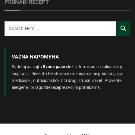
PRONAĐI RECEPT
VAŽNA NAPOMENA
Sadržaj na sajtu
Svima paše
služi informisanju i kulinarskoj
inspiraciji. Recepti i tekstovi o namirnicama ne predstavljaju
medicinski, nutricionistički niti drugi stručni savet. Proverite
alergene i prilagodite recepte svojim potrebama.