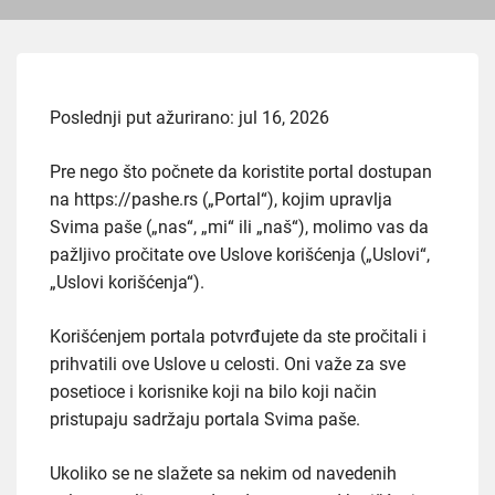
Poslednji put ažurirano: jul 16, 2026
Pre nego što počnete da koristite portal dostupan
na https://pashe.rs („Portal“), kojim upravlja
Svima paše („nas“, „mi“ ili „naš“), molimo vas da
pažljivo pročitate ove Uslove korišćenja („Uslovi“,
„Uslovi korišćenja“).
Korišćenjem portala potvrđujete da ste pročitali i
prihvatili ove Uslove u celosti. Oni važe za sve
posetioce i korisnike koji na bilo koji način
pristupaju sadržaju portala Svima paše.
Ukoliko se ne slažete sa nekim od navedenih